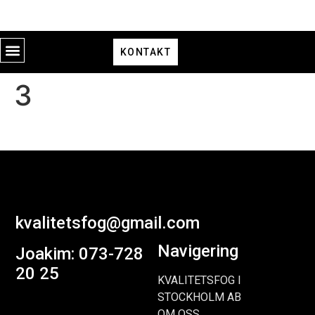
KONTAKT
3
kvalitetsfog@gmail.com
Navigering
Joakim: 073-728
20 25
KVALITETSFOG I
STOCKHOLM AB
OM OSS